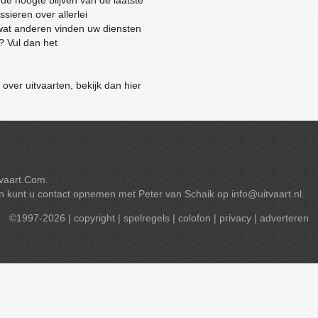
p de hoogte blijven van de laatste
sieren over allerlei
wat anderen vinden uw diensten
 Vul dan het
ver uitvaarten, bekijk dan hier
itvaart.Com.
en kunt u contact opnemen met Peter van Schaik op
info@uitvaart.nl
.
©1997-2026 |
copyright
|
spelregels
|
colofon
|
privacy
|
adverteren