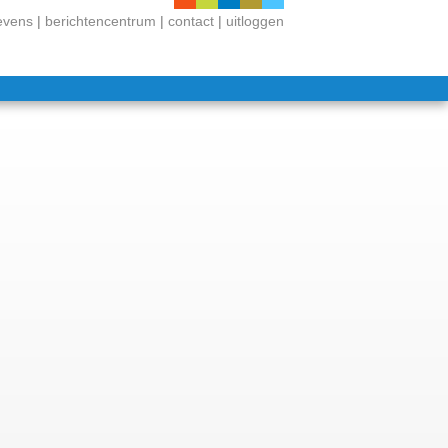
evens
|
berichtencentrum
|
contact
|
uitloggen