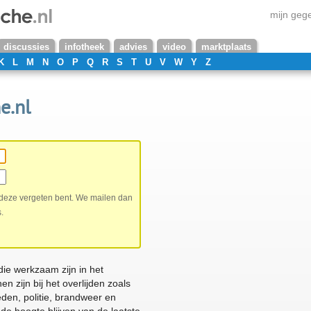
mijn geg
discussies
infotheek
advies
video
marktplaats
K
L
M
N
O
P
Q
R
S
T
U
V
W
Y
Z
e.nl
 deze vergeten bent. We mailen dan
.
die werkzaam zijn in het
 zijn bij het overlijden zoals
eden, politie, brandweer en