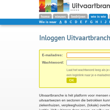
home
nieuws
bedrijven
wie is wie
Wie is waar
A
B
C
D
E
F
G
H
I
J
Inloggen Uitvaartbranch
E-mailadres:
Wachtwoord:
Laat het wachtwoord leeg als je
een loginlink naar je e-mailadres
OK
Uitvaartbranche is hét platform voor mensen 
uitvaartwezen en sectoren die betrokken kunnen
ziekenhuizen, verpleeghuizen, (lokale) overh