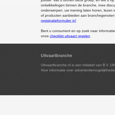
justitie. Valt u binnen deze groep, en wilt u o
ontwikkelingen binnen de branche, mee discus
onderwerpen, uw mening laten horen, lezen 
of producten aanbieden aan branchegenoten?
registratieformulier in!
Bent u consument en op zoek naar informatie o
onze
checklist uitvaart regelen
.
Uitvaartbranche
Uitvaartbranche.nl is een initiatief van B.V. U
Voor informatie over advertentiemogelijkhed