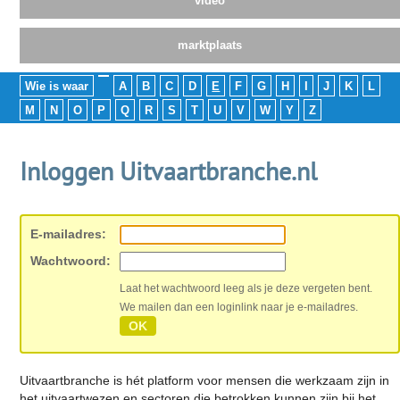
video
marktplaats
Wie is waar
A
B
C
D
E
F
G
H
I
J
K
L
M
N
O
P
Q
R
S
T
U
V
W
Y
Z
Inloggen Uitvaartbranche.nl
E-mailadres:
Wachtwoord:
Laat het wachtwoord leeg als je deze vergeten bent.
We mailen dan een loginlink naar je e-mailadres.
OK
Uitvaartbranche is hét platform voor mensen die werkzaam zijn in
het uitvaartwezen en sectoren die betrokken kunnen zijn bij het