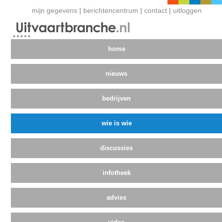
mijn gegevens
|
berichtencentrum
|
contact
|
uitloggen
home
nieuws
bedrijven
wie is wie
discussies
infotheek
advies